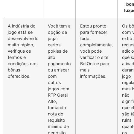
bo
luxp
A indústria do
Você tem a
Estou pronto
Os b
jogo está se
opção de
para fornecer
com v
desenvolvendo
jogar
tudo
extra
muito rápido,
certos
completamente,
recur
verifique os
pokies de
você pode
adici
termos e
alto
verificar o site
que s
condições dos
pagamento
BetOnline para
ativa
bônus
ou arriscar
mais
duran
oferecidos.
com
informações.
jogo
outros
regula
jogos com
mas i
RTP Geral
não
Alto,
signif
tomando
que e
nota do
são t
requisito
ruins
mínimo de
quant
depósito
os