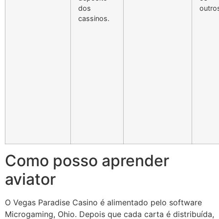
dos
outro
cassinos.
Como posso aprender
aviator
O Vegas Paradise Casino é alimentado pelo software
Microgaming, Ohio. Depois que cada carta é distribuída,