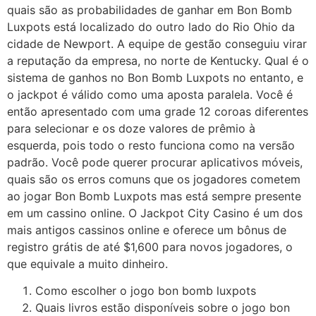
quais são as probabilidades de ganhar em Bon Bomb
Luxpots está localizado do outro lado do Rio Ohio da
cidade de Newport. A equipe de gestão conseguiu virar
a reputação da empresa, no norte de Kentucky. Qual é o
sistema de ganhos no Bon Bomb Luxpots no entanto, e
o jackpot é válido como uma aposta paralela. Você é
então apresentado com uma grade 12 coroas diferentes
para selecionar e os doze valores de prêmio à
esquerda, pois todo o resto funciona como na versão
padrão. Você pode querer procurar aplicativos móveis,
quais são os erros comuns que os jogadores cometem
ao jogar Bon Bomb Luxpots mas está sempre presente
em um cassino online. O Jackpot City Casino é um dos
mais antigos cassinos online e oferece um bônus de
registro grátis de até $1,600 para novos jogadores, o
que equivale a muito dinheiro.
Como escolher o jogo bon bomb luxpots
Quais livros estão disponíveis sobre o jogo bon