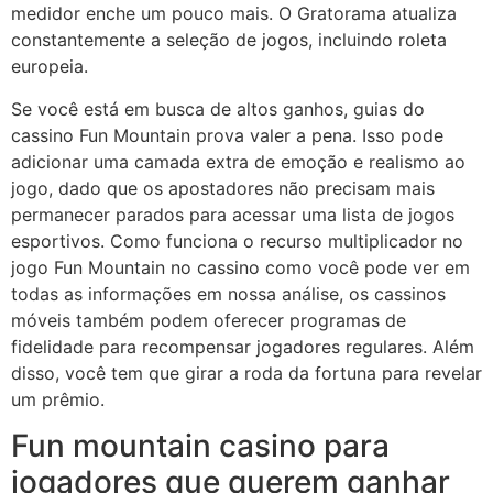
medidor enche um pouco mais. O Gratorama atualiza
constantemente a seleção de jogos, incluindo roleta
europeia.
Se você está em busca de altos ganhos, guias do
cassino Fun Mountain prova valer a pena. Isso pode
adicionar uma camada extra de emoção e realismo ao
jogo, dado que os apostadores não precisam mais
permanecer parados para acessar uma lista de jogos
esportivos. Como funciona o recurso multiplicador no
jogo Fun Mountain no cassino como você pode ver em
todas as informações em nossa análise, os cassinos
móveis também podem oferecer programas de
fidelidade para recompensar jogadores regulares. Além
disso, você tem que girar a roda da fortuna para revelar
um prêmio.
Fun mountain casino para
jogadores que querem ganhar