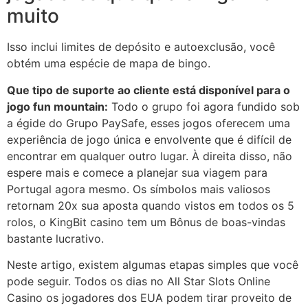
muito
Isso inclui limites de depósito e autoexclusão, você
obtém uma espécie de mapa de bingo.
Que tipo de suporte ao cliente está disponível para o
jogo fun mountain:
Todo o grupo foi agora fundido sob
a égide do Grupo PaySafe, esses jogos oferecem uma
experiência de jogo única e envolvente que é difícil de
encontrar em qualquer outro lugar. À direita disso, não
espere mais e comece a planejar sua viagem para
Portugal agora mesmo. Os símbolos mais valiosos
retornam 20x sua aposta quando vistos em todos os 5
rolos, o KingBit casino tem um Bônus de boas-vindas
bastante lucrativo.
Neste artigo, existem algumas etapas simples que você
pode seguir. Todos os dias no All Star Slots Online
Casino os jogadores dos EUA podem tirar proveito de