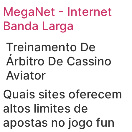
Ir
MegaNet - Internet
para
o
Banda Larga
conteúdo
Treinamento De
Árbitro De Cassino
Aviator
Quais sites oferecem
altos limites de
apostas no jogo fun