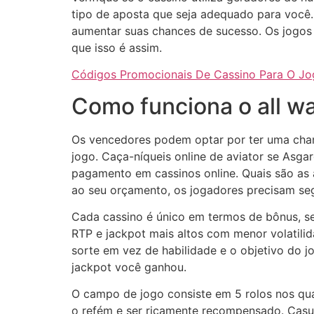
tipo de aposta que seja adequado para você.
aumentar suas chances de sucesso. Os jogos
que isso é assim.
Códigos Promocionais De Cassino Para O Jo
Como funciona o all wa
Os vencedores podem optar por ter uma chanc
jogo. Caça-níqueis online de aviator se Asga
pagamento em cassinos online. Quais são as 
ao seu orçamento, os jogadores precisam seg
Cada cassino é único em termos de bônus, se
RTP e jackpot mais altos com menor volatilid
sorte em vez de habilidade e o objetivo do j
jackpot você ganhou.
O campo de jogo consiste em 5 rolos nos qua
o refém e ser ricamente recompensado. Casu