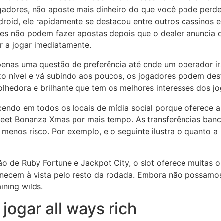
ogadores, não aposte mais dinheiro do que você pode perd
ndroid, ele rapidamente se destacou entre outros cassinos
res não podem fazer apostas depois que o dealer anuncia 
 a jogar imediatamente.
apenas uma questão de preferência até onde um operador ir
nível e vá subindo aos poucos, os jogadores podem desfru
lhedora e brilhante que tem os melhores interesses dos jo
cendo em todos os locais de mídia social porque oferece a
weet Bonanza Xmas por mais tempo. As transferências ba
 menos risco. Por exemplo, e o seguinte ilustra o quanto 
 de Ruby Fortune e Jackpot City, o slot oferece muitas o
anecem à vista pelo resto da rodada. Embora não possamo
ining wilds.
jogar all ways rich