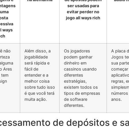
ntagens
ser usadas para
 uma
evitar perder no
osta
jogo all ways rich
ressiva
ll ways
ich
ê não
Além disso, a
Os jogadores
A placa d
rteza
jogabilidade
podem ganhar
Jogos te
alguma
será rápida e
dinheiro em
sua parte
 o Ares
fácil de
cassinos usando
começar 
 tem
entender e a
diferentes
aplicativo
sign
melhor coisa
estratégias,
regras, 
sobre tudo isso
existem todos os
simplesm
é que você terá
tipos de empresas
números 
muita ação.
de software
anos.
diferentes.
cessamento de depósitos e s