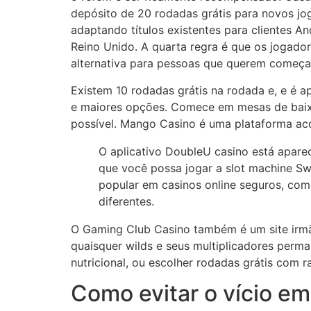
depósito de 20 rodadas grátis para novos j
adaptando títulos existentes para clientes A
Reino Unido. A quarta regra é que os jogado
alternativa para pessoas que querem começar
Existem 10 rodadas grátis na rodada e, e é 
e maiores opções. Comece em mesas de baixo 
possível. Mango Casino é uma plataforma aco
O aplicativo DoubleU casino está apare
que você possa jogar a slot machine S
popular em casinos online seguros, com
diferentes.
O Gaming Club Casino também é um site irmão
quaisquer wilds e seus multiplicadores perm
nutricional, ou escolher rodadas grátis com ra
Como evitar o vício em 