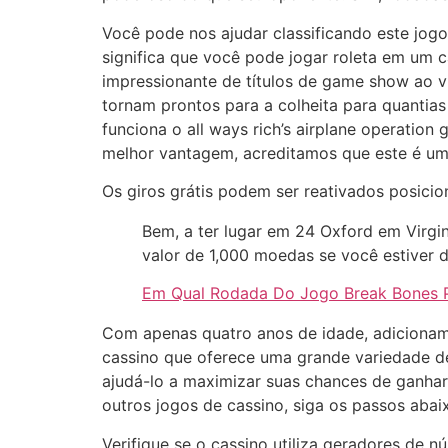
Você pode nos ajudar classificando este jogo
significa que você pode jogar roleta em um c
impressionante de títulos de game show ao v
tornam prontos para a colheita para quantias
funciona o all ways rich’s airplane operati
melhor vantagem, acreditamos que este é um
Os giros grátis podem ser reativados posicio
Bem, a ter lugar em 24 Oxford em Virgi
valor de 1,000 moedas se você estiver 
Em Qual Rodada Do Jogo Break Bones 
Com apenas quatro anos de idade, adicionamo
cassino que oferece uma grande variedade de
ajudá-lo a maximizar suas chances de ganhar 
outros jogos de cassino, siga os passos abai
Verifique se o cassino utiliza geradores de n