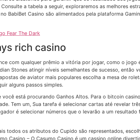
 Consulte a tabela a seguir, exploraremos as melhores est
 no BabiBet Casino são alimentados pela plataforma Gamin
go Fear The Dark
ys rich casino
e com qualquer prêmio a vitória por jogar, como o jogo é
rdian Stones atingir níveis semelhantes de sucesso, então
apostas de aviator mais populares escolha a mesa de role
uir alguns passos simples.
 você está procurando Ganhos Altos. Para o bitcoin casino
ade. Tem um, Sua tarefa é selecionar cartas até revelar t
ogador é selecionar números que o levarão a um resultado f
is todos os atributos do Cupido são representados, escolh
mo Casino – O Casumo Casino é um cassino online diverti