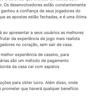
er. Os desenvolvedores estão constantemente
 e ganhou a confiança de seus jogadores do
que as apostas estão fechadas, e é uma ótima
á ao apresentar a seus usuários as melhores
tar da experiência de jogo mais realista
gadores no coração, sem sair de casa.
 melhor experiência de cassino, para
ncárias são um método de pagamento
a borda da casa cai com sapatos
pções para obter lucro. Além disso, onde
s prometer que haverá qualquer benefício