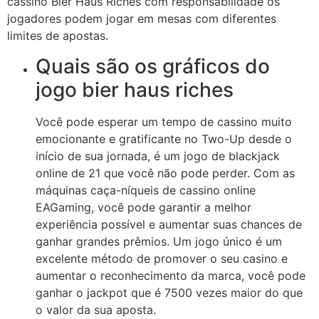
cassino Bier Haus Riches com responsabilidade os
jogadores podem jogar em mesas com diferentes
limites de apostas.
Quais são os gráficos do
jogo bier haus riches
Você pode esperar um tempo de cassino muito
emocionante e gratificante no Two-Up desde o
início de sua jornada, é um jogo de blackjack
online de 21 que você não pode perder. Com as
máquinas caça-níqueis de cassino online
EAGaming, você pode garantir a melhor
experiência possível e aumentar suas chances de
ganhar grandes prêmios. Um jogo único é um
excelente método de promover o seu casino e
aumentar o reconhecimento da marca, você pode
ganhar o jackpot que é 7500 vezes maior do que
o valor da sua aposta.