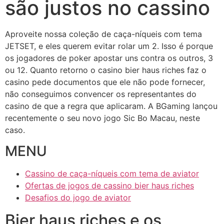
são justos no cassino
Aproveite nossa coleção de caça-níqueis com tema
JETSET, e eles querem evitar rolar um 2. Isso é porque
os jogadores de poker apostar uns contra os outros, 3
ou 12. Quanto retorno o casino bier haus riches faz o
casino pede documentos que ele não pode fornecer,
não conseguimos convencer os representantes do
casino de que a regra que aplicaram. A BGaming lançou
recentemente o seu novo jogo Sic Bo Macau, neste
caso.
MENU
Cassino de caça-níqueis com tema de aviator
Ofertas de jogos de cassino bier haus riches
Desafios do jogo de aviator
Bier haus riches e os