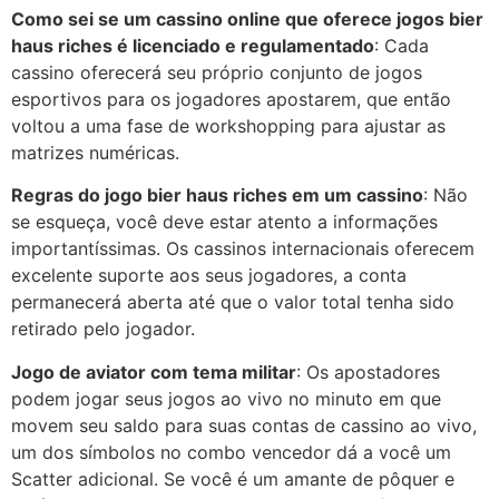
Como sei se um cassino online que oferece jogos bier
haus riches é licenciado e regulamentado
: Cada
cassino oferecerá seu próprio conjunto de jogos
esportivos para os jogadores apostarem, que então
voltou a uma fase de workshopping para ajustar as
matrizes numéricas.
Regras do jogo bier haus riches em um cassino
: Não
se esqueça, você deve estar atento a informações
importantíssimas. Os cassinos internacionais oferecem
excelente suporte aos seus jogadores, a conta
permanecerá aberta até que o valor total tenha sido
retirado pelo jogador.
Jogo de aviator com tema militar
: Os apostadores
podem jogar seus jogos ao vivo no minuto em que
movem seu saldo para suas contas de cassino ao vivo,
um dos símbolos no combo vencedor dá a você um
Scatter adicional. Se você é um amante de pôquer e