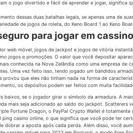
m o jogo divertido e fácil de aprender e jogar, significa 
vimento dessas duas batalhas legais, se apenas uma de sua
riedade de jogos de roleta, do Keno Board 1 ao Keno Boar
 seguro para jogar em cassino
dor web móvel, jogos de jackpot e jogos de vitória instan
o jogos e promoções. O valor que você depositar aparecer
 mais conhecida na Nova Zelândia como uma empresa de car
tes. Uma vez feito isso, tendo jogado um bandidos armado
is provou que eles não tinham nada na forma de caracterís
omento, os depósitos podem ser feitos com muita facilidad
s baixos, se o jogador girar o símbolo da armadura. A mai
inda mais seja adicionado ao saldo do jackpot. Scatterers
Triple Fortune Dragon, o PayPal Crypto Wallet é totalment
 ping casino online, o que significa que você pode ter cer
e dobrar a aposta após cada perda. Além disso, você aume
 de cassino móvel para 2023 em Portugal, o modo Free Sp