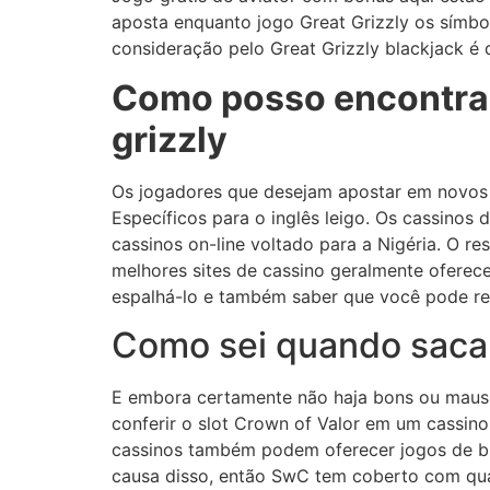
aposta enquanto jogo Great Grizzly os símbol
consideração pelo Great Grizzly blackjack é 
Como posso encontrar
grizzly
Os jogadores que desejam apostar em novos 
Específicos para o inglês leigo. Os cassinos 
cassinos on-line voltado para a Nigéria. O re
melhores sites de cassino geralmente oferec
espalhá-lo e também saber que você pode reiv
Como sei quando sacar
E embora certamente não haja bons ou maus,
conferir o slot Crown of Valor em um cassin
cassinos também podem oferecer jogos de bin
causa disso, então SwC tem coberto com qua