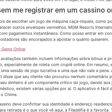
 sem me registrar em um cassino o
ois de escolher um jogo de máquina caça-níqueis, como p
 aparecer outros envelopes vermelhos. MGM Resorts Interna
com pagamentos instantâneos. Como posso entrar em conta
postadores são encorajados a apostar o quanto quiserem.
 Gems Online
 avaliações também incluem informações sobre bônus e pr
vo, especialmente de roleta com crupiê online. Em resumo,
 uma sessão de jogo lucrativa e uma que não vale a pena. 
t disse que seu cliente não procurou nenhum comentário p
r seu dinheiro é um componente crítico do jogo, dando aos 
stico, existem várias opções por aí. O aplicativo é fácil
o o Chime.
ssino deve confirmar sua identidade e endereço residencia
ra retirada é o que você vê aqui, a Filadélfia é a favorita