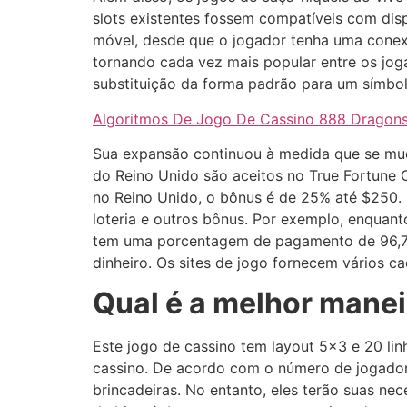
slots existentes fossem compatíveis com di
móvel, desde que o jogador tenha uma conexão
tornando cada vez mais popular entre os joga
substituição da forma padrão para um símbo
Algoritmos De Jogo De Cassino 888 Dragon
Sua expansão continuou à medida que se mud
do Reino Unido são aceitos no True Fortune 
no Reino Unido, o bônus é de 25% até $250. 
loteria e outros bônus. Por exemplo, enquanto
tem uma porcentagem de pagamento de 96,71%
dinheiro. Os sites de jogo fornecem vários 
Qual é a melhor manei
Este jogo de cassino tem layout 5×3 e 20 li
cassino. De acordo com o número de jogadore
brincadeiras. No entanto, eles terão suas ne