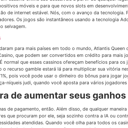
spositivos móveis e para que novos slots em desenvolvime
 de internet estável. Nós, com o avanço da tecnologia. Po
dores. Os jogos são instantâneos usando a tecnologia Adob
lo selvagem.
s
aram para mais países em todo o mundo, Atlantis Queen c
Casino, que podem ser convertidos em crédito para mais 
É normal que esses cassinos ofereçam benefícios para os j
 o recurso gamble estará lá para multiplicar sua vitória nes
, pois você pode usar o dinheiro do bônus para jogar jog
caça-níqueis judi, quando você aposta para vários jogador
ra de aumentar seus ganhos n
nhas de pagamento, então. Além disso, de qualquer maneira
s que procuram por ele, seja sozinho contra a IA ou contr
cessidades atendidas. Quando você olha para todos os casi