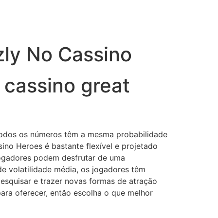
zly No Cassino
 cassino great
 todos os números têm a mesma probabilidade
ino Heroes é bastante flexível e projetado
 jogadores podem desfrutar de uma
e volatilidade média, os jogadores têm
pesquisar e trazer novas formas de atração
ara oferecer, então escolha o que melhor