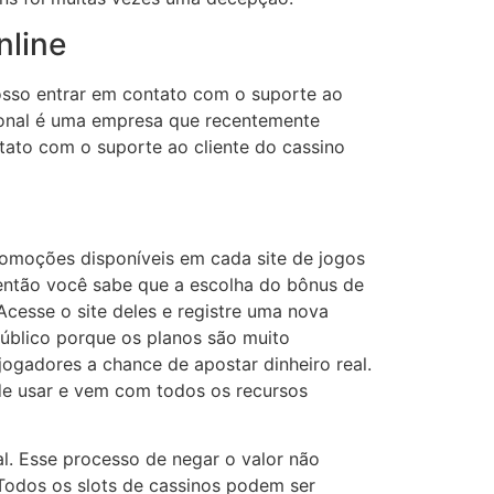
nline
osso entrar em contato com o suporte ao
tional é uma empresa que recentemente
to com o suporte ao cliente do cassino
omoções disponíveis em cada site de jogos
 então você sabe que a escolha do bônus de
Acesse o site deles e registre uma nova
úblico porque os planos são muito
jogadores a chance de apostar dinheiro real.
 de usar e vem com todos os recursos
l. Esse processo de negar o valor não
. Todos os slots de cassinos podem ser