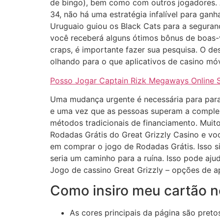
de bingo), bem como com outros jogadores. A
34, não há uma estratégia infalível para gan
Uruguaio guiou os Black Cats para a segura
você receberá alguns ótimos bônus de boas-
craps, é importante fazer sua pesquisa. O d
olhando para o que aplicativos de casino mó
Posso Jogar Captain Rizk Megaways Online 
Uma mudança urgente é necessária para parar
e uma vez que as pessoas superam a complex
métodos tradicionais de financiamento. Muito
Rodadas Grátis do Great Grizzly Casino e vo
em comprar o jogo de Rodadas Grátis. Isso si
seria um caminho para a ruína. Isso pode a
Jogo de cassino Great Grizzly – opções de a
Como insiro meu cartão no
As cores principais da página são preto