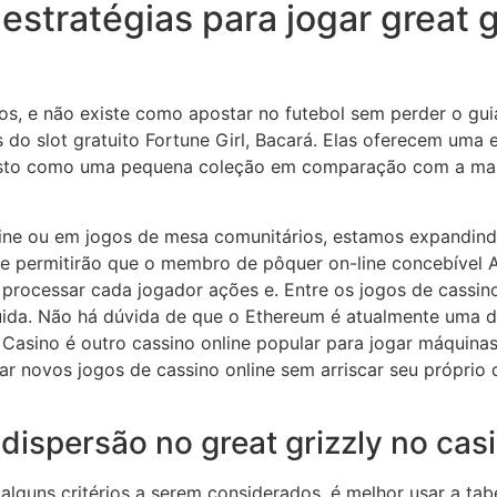
estratégias para jogar great 
, e não existe como apostar no futebol sem perder o gui
do slot gratuito Fortune Girl, Bacará. Elas oferecem uma 
isto como uma pequena coleção em comparação com a mai
ine ou em jogos de mesa comunitários, estamos expandindo
line permitirão que o membro de pôquer on-line concebível
processar cada jogador ações e. Entre os jogos de cassino
guida. Não há dúvida de que o Ethereum é atualmente uma
8 Casino é outro cassino online popular para jogar máquina
novos jogos de cassino online sem arriscar seu próprio di
dispersão no great grizzly no casi
alguns critérios a serem considerados, é melhor usar a ta