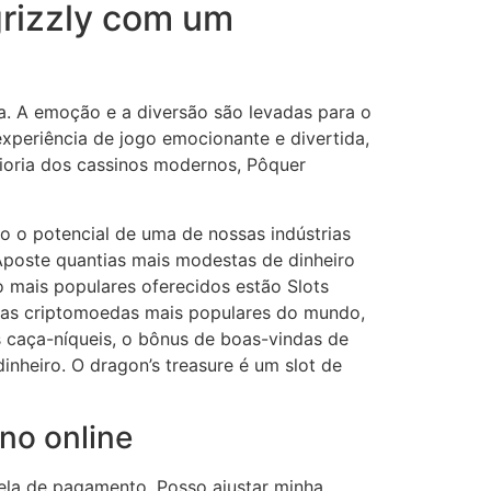
grizzly com um
a. A emoção e a diversão são levadas para o
experiência de jogo emocionante e divertida,
oria dos cassinos modernos, Pôquer
 o potencial de uma de nossas indústrias
 Aposte quantias mais modestas de dinheiro
 mais populares oferecidos estão Slots
 das criptomoedas mais populares do mundo,
s caça-níqueis, o bônus de boas-vindas de
nheiro. O dragon’s treasure é um slot de
no online
bela de pagamento. Posso ajustar minha